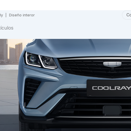
Co
ly
|
Diseño interor
tículos