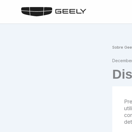
Skip
to
content
Sobre Gee
December
Dis
Pre
uti
con
det