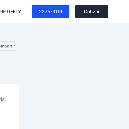
2275-3116
RE GEELY
Cotizar
mpartir
is,