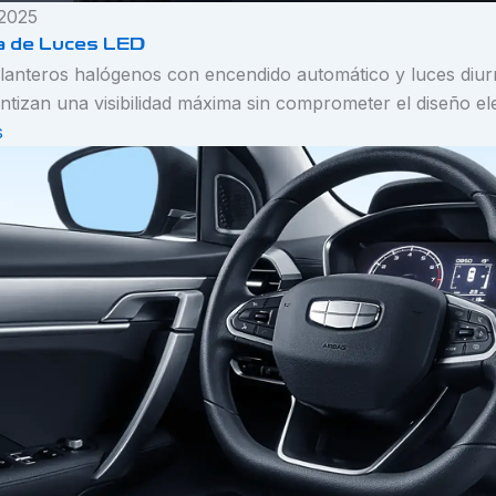
 2025
a de Luces LED
lanteros halógenos con encendido automático y luces diur
ntizan una visibilidad máxima sin comprometer el diseño el
s