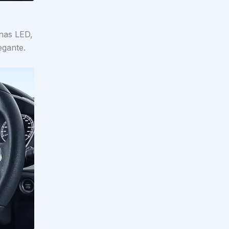
nas LED,
egante.