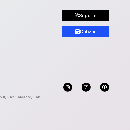
Soporte
Cotizar
 II, San Salvador, San