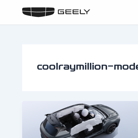
Skip
to
content
coolraymillion-mode