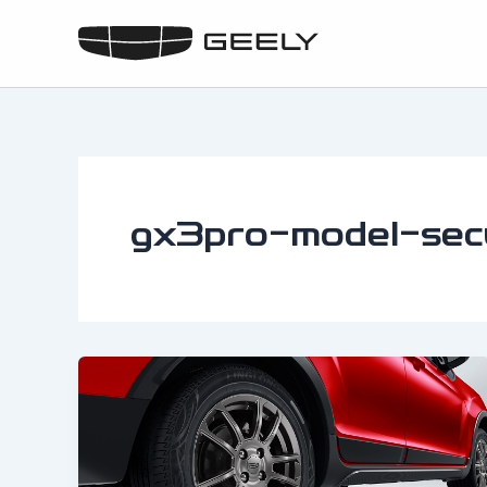
Skip
to
content
gx3pro-model-sec