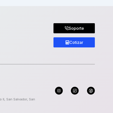
Soporte
Cotizar
 II, San Salvador, San