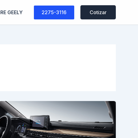
2275-3116
RE GEELY
Cotizar